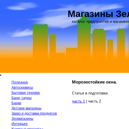
Магазины Зе
каталог предприятий и магазино
Морозостойкие окна.
Полезное
Автосервисы
Бытовая техника
Статья в подготовке.
Бани, сауны
часть 1
| часть 2
Банки
Детские магазины
Заказ и доставка продуктов
Зоомагазины
Интерьер