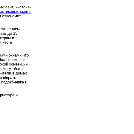
ых лент, кисточек
астиковых окон в
и сэкономит
аступлением
ать до 15
джерам и
 итоге
шими окнами что
Под окном, как
лохой конвекции
и могут быть
оители в домах
забирать
 подоконника и
рнетуре и