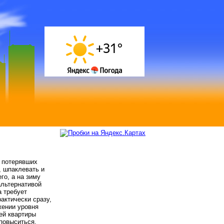
х потерявших
, шпаклевать и
го, а на зиму
альтернативой
а требует
актически сразу,
жении уровня
ей квартиры
повыситься.