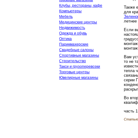
Книжные магазины
Клубы, рестораны, кафе
Также е
Компьютеры
для кр
Зелено
Мебель
летнее
Медицинские центры
Недвижимость
Если вы
Одежда и обувь
настоя
Оптика
градус
монтаж
Парикмахерские
монтаж
Свадебные салоны
Спортивные магазины
Вам ус
Строительство
то не т
известн
Такси и грузоперевозки
тепла 
Торговые центры
связан
Ювелирные магазины
серии 
конден
раскры
Во вто
квалиф
часть 1
Статью 