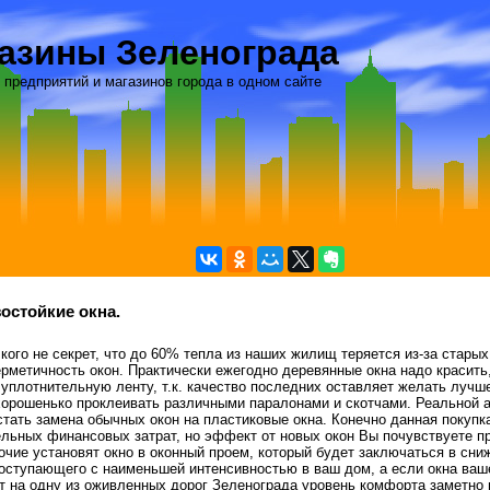
азины Зеленограда
 предприятий и магазинов города в одном сайте
остойкие окна.
кого не секрет, что до 60% тепла из наших жилищ теряется из-за стары
ерметичность окон. Практически ежегодно деревянные окна надо красить
уплотнительную ленту, т.к. качество последних оставляет желать лучше
хорошенько проклеивать различными паралонами и скотчами. Реальной 
стать замена обычных окон на пластиковые окна. Конечно данная покупк
ельных финансовых затрат, но эффект от новых окон Вы почувствуете пр
очие установят окно в оконный проем, который будет заключаться в сни
оступающего с наименьшей интенсивностью в ваш дом, а если окна ваш
т на одну из оживленных дорог Зеленограда уровень комфорта заметно 