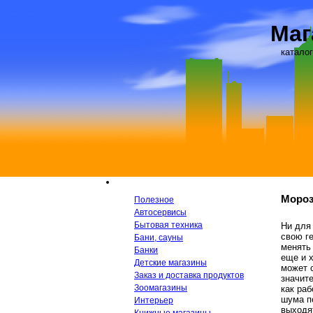
Маг
каталог
Мороз
Полезное
Автосервисы
Бытовая техника
Ни для 
свою г
Бани, сауны
менять 
Банки
еще и 
Детские магазины
может 
Заказ и доставка продуктов
значит
Зоомагазины
как раб
шума п
Интерьер
выходя