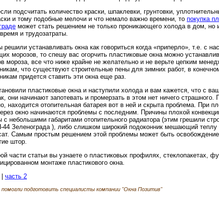
сли подсчитать количество краски, шпаклевки, грунтовки, уплотнительн
аски и тому подобные мелочи и что немало важно времени, то
покупка пл
граде
может стать решением не только проникающего холода в дом, но 
 время и трудозатраты.
 решили устанавливать окна как говориться когда «приперло», т.е. с н
щих морозов, то спешу вас огорчить пластиковые окна можно устанавлив
ов мороза, все что ниже крайне не желательно и не верьте цепким мене
никам, что существуют строительные пены для зимних работ, в конечном
никам придется ставить эти окна еще раз.
тановили пластиковые окна и наступили холода и вам кажется, что с ва
ак, они начинают запотевать и промерзать в этом нет ничего страшного. 
о, находится отопительная батарея вот в ней и скрыта проблема. При п
через окно начинаются проблемы с последним. Причины плохой конвекци
ы с небольшими габаритами отопительного радиатора (этим грешили стр
П-44 Зеленограда ), либо слишком широкий подоконник мешающий теплу 
сат. Самым простым решением этой проблемы может быть освобождение
тие штор.
рой части статьи вы узнаете о пластиковых профилях, стеклопакетах, фу
ицированном монтаже пластикового окна.
 |
часть 2
помогли подготовить специалисты компании "Окна Позитив"