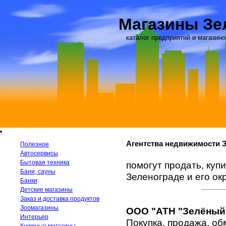
Магазины Зе
каталог предприятий и магазино
Агентства недвижимости 
Полезное
Автосервисы
Бытовая техника
помогут продать, купи
Бани, сауны
Зеленограде и его ок
Банки
Детские магазины
Заказ и доставка продуктов
Зоомагазины
ООО "АТН "Зелёный
Интерьер
Покупка, продажа, об