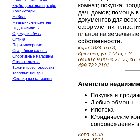
Книжные магазины
комнат; покупка, про
Клубы, рестораны, кафе
дач, домов; помощь в
Компьютеры
Мебель
документов для всех
Медицинские центры
оформлении приватиз
Недвижимость
планов на земельные 
Одежда и обувь
Оптика
собственности.
Парикмахерские
корп.1824, н.п.3;
Свадебные салоны
Крюково, ул. 1 Мая, д.3
Спортивные магазины
будни с 9.00 до 21.00, сб., 
Строительство
499-733-2101
Такси и грузоперевозки
Торговые центры
Ювелирные магазины
Агентство недвижи
Покупка и прода
Любые обмены
Ипотека
Юридические кон
сопровождения в
Корп. 405а