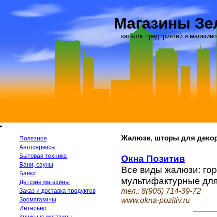
Магазины Зе
каталог предприятий и магазино
Жалюзи, шторы для декор
Полезное
Автосервисы
Бытовая техника
Окна Позитив
Бани, сауны
Все виды жалюзи: го
Банки
мультифактурные для
Детские магазины
тел.: 8(905) 714-39-72
Заказ и доставка продуктов
www.okna-pozitiv.ru
Зоомагазины
Интерьер