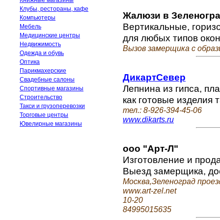
Книжные магазины
Клубы, рестораны, кафе
Жалюзи в Зеленогр
Компьютеры
Вертикальные, гориз
Мебель
Медицинские центры
для любых типов окон
Недвижимость
Вызов замерщика с образ
Одежда и обувь
Оптика
Парикмахерские
ДикартСевер
Свадебные салоны
Лепнина из гипса, п
Спортивные магазины
Строительство
как готовые изделия т
Такси и грузоперевозки
тел.: 8-926-394-45-06
Торговые центры
www.dikarts.ru
Ювелирные магазины
ооо "Арт-Л"
Изготовление и прод
Выезд замерщика, дос
Москва,Зеленоград проез
www.art-zel.net
10-20
84995015635